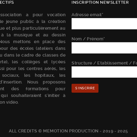
ECTIFS
INSCRIPTION NEWSLETTER
ssociation a pour vocation
Adresse email*
r le jeune public à la création
e et plus particulièrement au
 à la musique et au dessin
Nom / Prénom*
Nous mettons en place des
pour des écoles (ateliers dans
ou dans le cadre de classes de
rte), les collèges et lycées
Structure / Etablissement / F
si pour les centres aérés, les
 sociaux, les hopitaux, les
d'insertion. Nous proposons
ent des formations pour
qui souhaiteraient s'initier à
on vidéo.
ALL CREDITS © MEMOTION PRODUCTION - 2019 - 2025