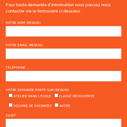
Pour toute demande d'information vous pouvez nous
contacter via le formulaire ci dessous :
VOTRE NOM (REQUIS)
VOTRE EMAIL (REQUIS)
TÉLÉPHONE
VOTRE DEMANDE PORTE SUR (REQUIS)
ATELIER DANS L'ÉCOLE
CLASSE DÉCOUVERTE
COLONIE DE VACANCES
AUTRE
SUJET