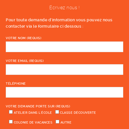
Écrivez nous !
Pour toute demande d'information vous pouvez nous
contacter via le formulaire ci dessous :
VOTRE NOM (REQUIS)
VOTRE EMAIL (REQUIS)
TÉLÉPHONE
VOTRE DEMANDE PORTE SUR (REQUIS)
ATELIER DANS L'ÉCOLE
CLASSE DÉCOUVERTE
COLONIE DE VACANCES
AUTRE