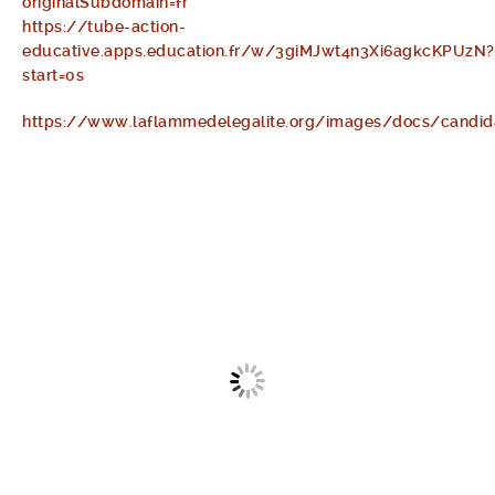
originalSubdomain=fr
https://tube-action-
educative.apps.education.fr/w/3giMJwt4n3Xi6agkcKPUzN?
start=0s
https://www.laflammedelegalite.org/images/docs/cand